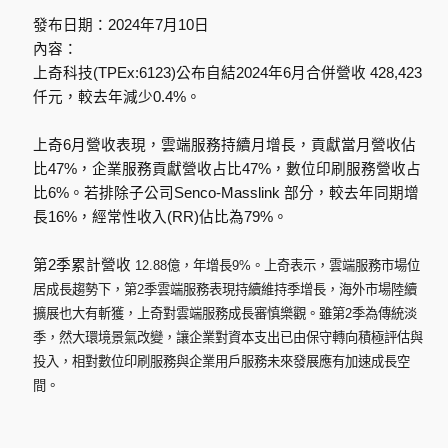
發布日期：
2024
年
7
月
10
日
內容：
上奇科技
(TPEx:6123)
公布自結
2024
年
6
月合併營收
428,423
仟元，較去年減少
0.4%
。
上奇
6
月營收表現，雲端服務持續月增長，貢獻當月營收佔
比
47%
，企業服務貢獻營收占比
47%
，數位印刷服務營收占
比
6%
。若排除子公司
Senco-Masslink
部分，較去年同期增
長
16%
，經常性收入
(RR)
佔比為
79%
。
第
2
季累計營收
12.88
億，年增長
9%
。上奇表示，雲端服務市場位
居成長趨勢下，第
2
季雲端服務表現持續維持季增長，海外市場陸續
擴展也大有斬獲，上奇對雲端服務成長審慎樂觀。雖第
2
季為傳統淡
季，然大環境景氣改變，讓企業對資本支出已由保守轉向積極評估與
投入，相對數位印刷服務與企業用戶服務未來發展應有加速成長空
間。