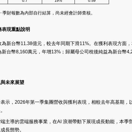
0.7
19%
0.59
年第ㄧ季財報數為內部自行結算，尚未經會計師查核。
財務表現重點說明
收為新台幣11.38億元，較去年同期下滑11%。在獲利表現方面，
為新台幣8,160萬元，年增13%；歸屬母公司稅後純益為新台幣4,
現與未來展望
表示，2026年第一季集團營收與獲利表現，相較去年高基期
展。
端主導的雲端服務事業，在AI 浪潮帶動下展現成長動能，本
健成長態勢。