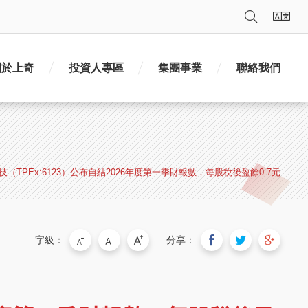
搜尋
語
關於上奇
投資人專區
集團事業
聯絡我們
技（TPEx:6123）公布自結2026年度第一季財報數，每股稅後盈餘0.7元
字級：
分享：