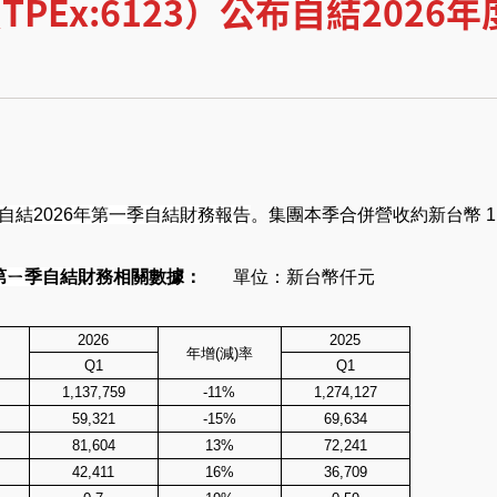
TPEx:6123）公布自結202
布自結2026年第一季自結財務報告
。集團本季合併營收約新台幣 11
年第ㄧ季自結財務
相關數據：
單位：新台幣仟元
2026
2025
年增(減)率
Q1
Q1
1,137,759
-11%
1,274,127
59,321
-15%
69,634
81,604
13%
72,241
42,411
16%
36,709