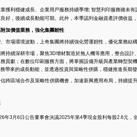
業獲利穩健成長、企業用戶服務持續季增; 智慧列印服務雖未有
良好，後續成長動能可期。此外，本季認列金融資產評價收益，帶
高附加價值業務，強化集團韌性
變、市場環境波動，上奇集團將持續強化營運韌性，優化業務結
團將持續深耕市場，聚焦3D增材製造於無人機等應用，整合設計
業務貢獻；在數位印刷服務方面，將掌握設備升級與產業轉型契
服務帶來的成長動能，並透過投資與策略性併購，穩健推進長期
評估跨區域合作及策略性併購機會，加速新興應用布局，持續提
要
26年3月6日公告董事會決議2025年第4季現金股利每股2.6元，