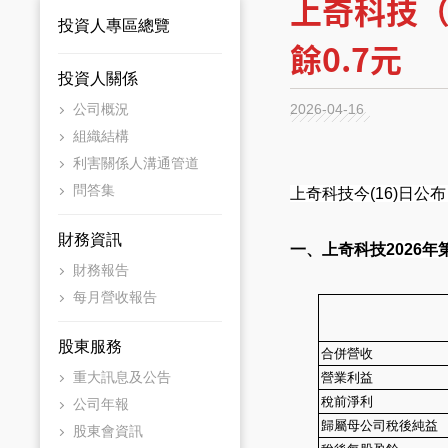
上奇科技（
投資人專區總覽
餘0.7元
投資人關係
公司概況
2026-04-16
組織結構
利害關係人溝通管道
問答集
上奇科技今(16)日公
財務資訊
一、上奇科技
2026
財務報告
每月營收報告
股東服務
合併營收
重大訊息及公告
營業利益
稅前淨利
公司年報
歸屬母公司稅後純益
股東會資訊