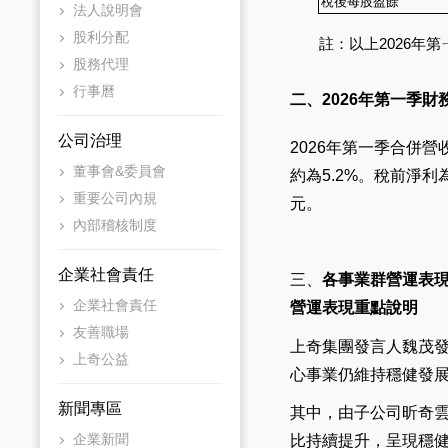
稅後每股盈餘
法人說明會
股利分配
註：以上2026
股務代理
行事曆
二、2026年第一季
公司治理
2026年第一季合併營
董事會&委員會
約為5.2%。稅前淨利
重要公司內規
元。
內部稽核制度
企業社會責任
三、
各事業群營運表
企業社會責任
營運表現重點說明
友善職場
上奇集團發言人魏茂發
上奇公益
心事業仍維持穩健發
新聞專區
其中，由子公司昕奇雲
企業新聞
比持續提升，呈現穩