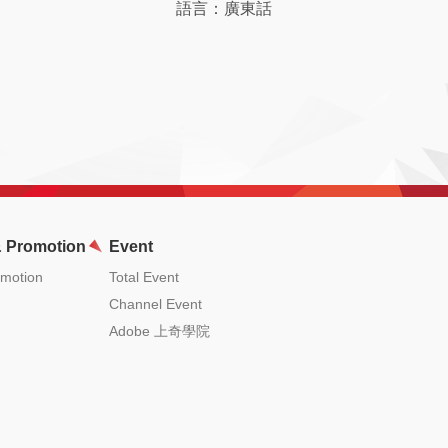
語言：廣東話
 Promotion
Event
omotion
Total Event
Channel Event
Adobe 上奇學院