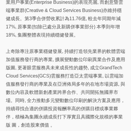
業用戶事業(Enterprise Business)的表現亮麗, 而創意暨雲
端事業群(Creative & Cloud Services Business)亦維持穩
健成長。第3季合併營收累計為11.76億, 較去年同期年減
17%, 原事業(扣除已處分及新購併事業部分) 本季則年增
18%, 集團整體表現持續穩健發展。
上奇除專注原事業穩健發展, 持續打造領先業界的軟體雲端
加值服務發行商的專業, 擴展變動數位印刷異業合作及應用
版圖, 更著眼雲服務具未來成長性的趨勢, 成立GrandTech
Cloud Services(GCS)雲服務打造亞太雲端事業, 以雲端加
值服務發行商的專業及在亞洲佈局多年的在地市場資源, 與
數位內容及軟體新創產業跨界合作、共同開拓無國界市
場。同時, 全力推動多元變動數位印刷的解決方案及應用，
持續尋找合適的併購投資報酬率高的併購目標或事業夥
伴，積極為集團永續成長打下厚實且具國際化規模的事業
版 圖，創造股東價值 。