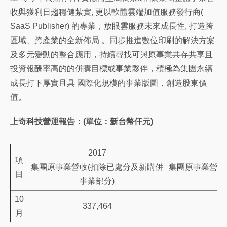
收與獲利日趨穩健紮實, 更以軟體雲端加值服務發行商(
SaaS Publisher) 的專業，放眼雲服務未來成長性, 打造跨
區域、跨產業的全新佈局 。同步推進數位印刷的解決方案
及多元變動的整合應用，持續尋找可與原事業共存共享且
投資報酬率高的的併購目標或事業夥伴，積極為集團永續
成長打下厚實且具 國際化規模的事業版圖，創造股東價
值。
上奇科技營運報告：(單位：新台幣仟元)
2017
項
集團原事業營收(扣除已處分及新購併
集團原事業營收
目
事業部分)
事
10
337,464
3
月