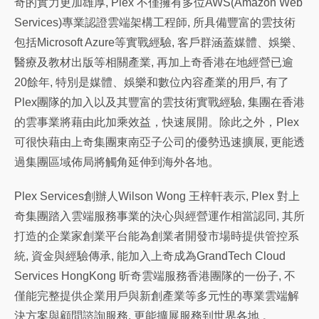
奇的實力更加雄厚, Plex 不僅擁有多位AWS(Amazon Web
Services)專業認證雲端架構工程師, 所具備豐富的雲技術
包括Microsoft Azure等實戰經驗, 客戶群涵蓋媒體、娛樂、
醫療及教材出版等相關產業, 再加上奇香港在地經營已逾
20餘年, 特別是媒體、娛樂和數位內容產業的用戶, 有了
Plex團隊的加入以及其豐富的雲技術實戰經驗, 集團在香港
的雲事業將藉由此加乘效益，快速展開。除此之外，Plex
可很快藉由上奇集團東南亞子公司的優勢迅速擴展, 更能透
過集團區域佈局將觸角延伸到海外各地。
Plex Services創辦人Wilson Wong 王梓軒表示, Plex 對上
奇集團踏入雲端服務事業的決心與經營運作相當認同, 其所
打造的企業家創業平台能為創業者開發市場時提供管控系
統, 資金與經驗傳承, 能加入上奇成為GrandTech Cloud
Services HongKong 昕奇雲端服務香港團隊的一份子, 不
僅能完整提供企業用戶與新創產業等多元性的專業雲端解
決方案與顧問諮詢服務, 更能擴展服務到世界各地 。