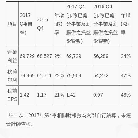
2017 Q4
2016 Q4
2017
年增
(扣除已處
(扣除已處
年增
2016
項目
Q4(自
(減)
分事業及新
分事業及新
(減)
Q4
結)
率
購併之損益
購併之損益
率
影響數)
影響數)
營業
69,729
68,527
2%
69,729
56,289
24%
利益
稅前
79,969
65,711
22%
79,969
54,272
47%
淨利
稅前
1.42
1.17
21%
1.42
0.97
46%
EPS
註：以上2017年第4季相關財報數為內部自行結算，未經
會計師查核。