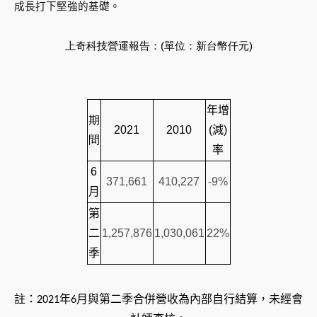
成長打下堅強的基礎
。
上奇科技營運報告：
(
單位：新台幣仟元
)
年增
期
2021
2010
(
減
)
間
率
6
371,661
410,227
-9%
月
第
二
1,257,876
1,030,061
22%
季
註：
2021
年6
月與第二季合併營收為內部自行結算，未經會