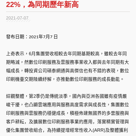
22%，為同期歷年新高
2021-07-07
發布日期：
2021
年
7
月
7
日
上奇表示，
6
月集團營收相較去年同期基期較高，雖較去年同
期略減，然數位印刷服務及雲服務事業收入都與去年同期有大
幅成長，轉投資公司碩泰網通與高傑信也有不錯的表現，數位
印刷機臺交期陸續紓解，亦推動數位印刷服務的成長動能。
綜觀整體，第
2
季仍是傳統淡季，國內與亞洲各國雖有疫情嚴
峻干擾，也凸顯雲端應用與服務
高度需求與成長性
，集團數位
印刷服務與雲服務仍穩健成長，積極佈建
無國界的多雲服務與
客戶耕耘，及擴展數位印刷服務事業的應用，
落實精實管理與
優化
集團營收組合，為持續提增經常性收入
(ARR)
及整體獲利