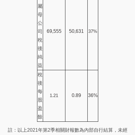
屬
母
公
69,555
50,631
司
37%
稅
後
純
益
稅
後
每
0.89
36%
1.21
股
盈
餘
註：以上2021年第2季相關財報數為內部自行結算，未經