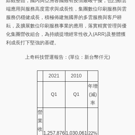
綜觀整體，國內與亞洲各國雖有疫情嚴峻干擾，也凸顯雲
端應用與服務高度需求與成長性，集團數位印刷服務與雲
服務仍穩健成長，積極佈建無國界的多雲服務與客戶耕
耘，及擴展數位印刷服務事業的應用，落實精實管理與優
化集團營收組合，為持續提增經常性收入(ARR)及整體獲
利成長打下堅強的基礎。
上奇科技營運報告：(單位：新台幣仟元)
2021
2010
年增
Q1
Q1
(減)
率
營
業
收
1,257,876
1,030,061
22%