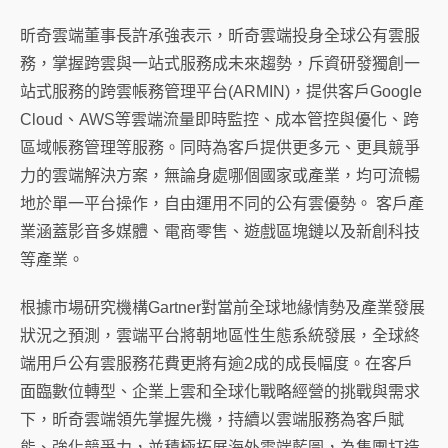
昕奇雲端董事長許承強表示，昕奇雲端投身全球公有雲服
務，掌握跨雲與一站式服務成未來趨勢，斥資研發獨創一
站式服務的跨雲帳務管理平台
(ARMIN)
，提供客戶
Google
Cloud
、
AWS
等雲端流量即時監控、成本管控與優化、跨
區域帳務管理等服務。同時為客戶提供更多元、更具競爭
力的雲端解決方案，無論身處哪個國家或產業，均可流暢
地於單一平台操作，自由運用不同的公有雲優勢。
客戶產
業涵蓋影音多媒體、電商零售、遊戲區塊鏈以及新創科技
等產業。
根據市場研究機構
Gartner
對當前全球地緣情勢及產業發展
狀況之預測，雲端平台將朝地區性生態系統發展，全球終
端用戶公有雲服務花費更將有逾
2
成的成長幅度。在客戶
面臨數位轉型、企業上雲和全球化戰略經營的挑戰與需求
下，昕奇雲端領先掌握先機，持續以雲端服務為客戶賦
能、強化競爭力，並積極拓展海外雲端藍圖，為集團打造