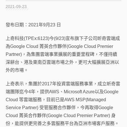
2021-09-23
發布日期：
2021
年
9
月
23
日
上奇科技
(TPEx:6123)
今
(9/23)
宣布旗下子公司昕奇雲端成
為
Google Cloud
菁英合作夥伴
(Google Cloud Premier
Partner)
，為集團雲端事業擴展的重要里程碑，不僅持續
深耕台、港及東南亞雲端市場之外，更可大幅擴展亞洲以
外的市場。
上奇表示，集團於
2017
年投資雲端服務事業，成立昕奇雲
端團隊迄今
4
年，提供
AWS
、
Microsoft Azure
以及
Google
Cloud
等雲端服務，目前已是
AWS MSP(Managed
Service Partner)
受管服務合作夥伴，今再取得
Google
Cloud
菁英合作夥伴
(Google Cloud Premier Partner)
身
份，能提供更完善之多雲服務平台為亞洲市場客戶服務。