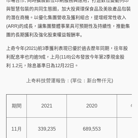
市場合作
;
同時擴展數位印刷服務與應用，打造數位變動列印
與智慧包裝的共同生態圈，加大投資環保食品及美妝產品包裝
的潛在商機
。以優化集團營收及獲利組合，提增
經常性收入
(ARR)
的成長，讓集團整體事業具可預期性及持續性，推動集
團的長期
獲利及強化股東權益報酬率。
上奇今年
(2021)
前
3
季獲利表現已優於過去歷年同期，往年股
利配息率也均逾
9
成，上月
(11/8)
公布發放今年第
2
季現金股
利
1.2
元，除息基準日為
12
月
22
日。
上奇科技營運報告：(單位：新台幣仟元)
期間
2021
2020
年
11月
339,235
689,553