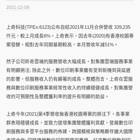
2021-12-09
上奇科技
(TPEx:6123)
公布自結
2021
年
11
月合併營收
339,235
仟元，較上月成長
6%
。上奇表示，因去年
(2020)
有香港校園專
案發酵，相對去年同期基期較高，本月營收年減
51%
。
然子公司昕奇雲端的服務營收大幅成長，對集團雲端服務事業
有明顯挹注
;
除此之外，數位印刷事業雖有受到新機到貨延遲
的影響，但服務收入仍有顯著的成長。整體而言，上奇在雲服
務與數位印刷服務事業經常性收入的持續穩健成長，對集團營
收的可預期性及整體獲利率的提升有明顯的助益。
上奇今年
(2021)
第
4
季營收無香港校園專案的挹注下，各事業
群表現穩健成長，並致力提增集團整體獲利貢獻，發展數位印
刷服務與多雲平台服務的佈建，跨國
積極與策略夥伴擴大國際