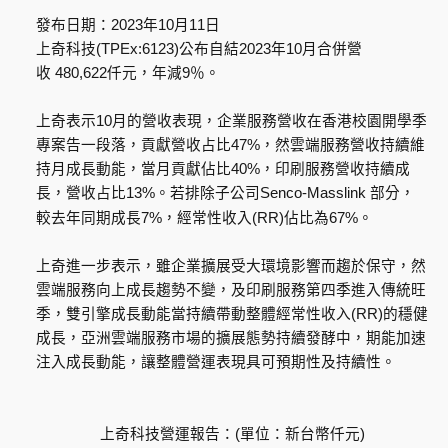
發布日期：
2023
年
10
月
11
日
上奇科技
(TPEx:6123)
公布自結
2023
年
10
月合併營
收
480,622
仟元，年減
9
％。
上奇表示
10
月的營收表現，企業服務營收在香港校園開學季
專案告一段落，貢獻營收占比
47%
，然雲端服務營收持續維
持月成長動能，當月貢獻佔比
40%
，印刷服務營收持續成
長，營收占比
13%
。若排除子公司
Senco-Masslink
部分，
較去年同期成長
7%
，經常性收入
(RR)
佔比為
67%
。
上奇進一步表示，雖企業擴展受大環境影響而趨於保守，然
雲端服務向上成長趨勢不變，及印刷服務第四季進入傳統旺
季，雙引擎成長動能當持續帶動整體
經常性收入
(RR)
的穩健
成長，亞洲雲端服務市場的擴展態勢持續發酵中，期能加速
注入成長動能，讓整體營運表現具可預期性及持續性。
上奇科技營運報告：
(
單位：新台幣仟元
)