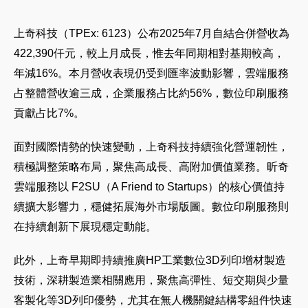
上
奇
科技
（TPEx:
6123
）公布2025年7月自結合併營收為
422,390仟元，較
上
月成長，惟去年同期相對基期較高，
年減16%。本月營收表現仍受到匯率波動影響，雲端服務
占整體營收逾三成，企業服務占比約56%，數位印刷服務
貢獻占比7%。
面對國際情勢的快速變動，
上
奇
科技
持續強化營運韌性，
積極調整策略布局，聚焦高成長、高附加價值業務。昕
奇
雲端服務以 F2SU（A Friend to Startups）的核心價值持
續擴大影響力，穩健拓展海外市場版圖。數位印刷服務則
在持續創新下展現穩定動能。
此外，
上
奇
早期即持續推廣HP工業數位3D列印增材製造
技術，深耕製造業相關應用，聚焦高彈性、短交期與少量
客製化等3D列印優勢，尤其在無人機關鍵結構零組件快速