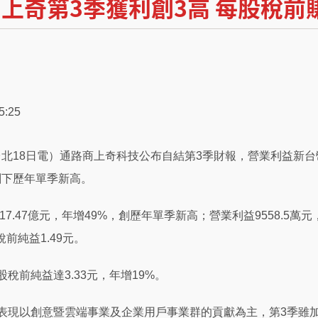
上奇第3季獲利創3高 每股稅前賺
:25
18日電）通路商上奇科技公布自結第3季財報，營業利益新台幣95
均創下歷年單季新高。
17.47億元，年增49%，創歷年單季新高；營業利益9558.5萬元
稅前純益1.49元。
稅前純益達3.33元，年增19%。
表現以創意暨雲端事業及企業用戶事業群的貢獻為主，第3季雖