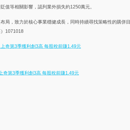
貶值等相關影響，認列業外損失約1250萬元。
展布局，致力於核心事業穩健成長，同時持續尋找策略性的購併
1071018
上奇第3季獲利創3高 每股稅前賺1.49元
奇第3季獲利創3高 每股稅前賺1.49元