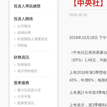
【中央社】
投資人專區總覽
2018-10-18
投資人關係
公司概況
組織結構
2018年10月18日 下午5
利害關係人溝通管道
問答集
（中央社記者吳家豪台北
財務資訊
（EPS）1.49元，
財務報告
每月營收報告
上奇2018年第3季營收
43%，年增6%；每股
股東服務
重大訊息及公告
上奇累計今年前3季每股
公司年報
股東會資訊
上奇表示，第3季獲利