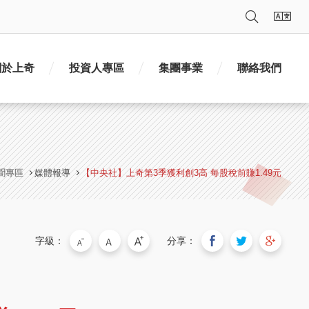
搜尋
語
關於上奇
投資人專區
集團事業
聯絡我們
聞專區
媒體報導
【中央社】上奇第3季獲利創3高 每股稅前賺1.49元
字級：
分享：