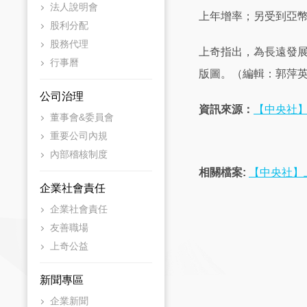
法人說明會
上年增率；另受到亞幣
股利分配
股務代理
上奇指出，為長遠發
行事曆
版圖。（編輯：郭萍英）
公司治理
資訊來源：
【中央社】
董事會&委員會
重要公司內規
內部稽核制度
相關檔案:
【中央社】上
企業社會責任
企業社會責任
友善職場
上奇公益
新聞專區
企業新聞