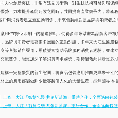
一向力求創新突破，非常有遠見與衝勁，對生技技術研發與環保
大優勢，力求提升產能時效之同時，共同提高產業競爭力，將產
牌客戶與消費者建立新互動關係，未來包裝絕對是品牌與消費者之
廠HP在數位印刷上的精進推動，使得多年來擘畫為品牌客戶布
，品牌與消費者需要更多層面的互動對話，多年來大江生醫服務
電商等各類銷售渠道，累積豐富協助品牌服務消費者經驗，並建
費交流關係，能更加深了解消費需求趨勢，期待能藉此開發更多
為建構一完整優質的新生態圈，將食品包裝應用推向更具未來性的
包材上的應用都能做到少量客製個人化的大量生產，能無國界地
】上奇、大江「智慧包裝 共創新藍海」重磅合作，全面邁向包裝
】上奇、大江「智慧包裝 共創新藍海」重磅合作，全面邁向包裝