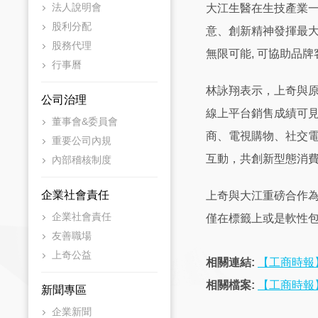
法人說明會
大江生醫在生技產業
股利分配
意、創新精神發揮最
股務代理
無限可能, 可協助品
行事曆
林詠翔表示，上奇與原
公司治理
線上平台銷售成績可見
董事會&委員會
商、電視購物、社交
重要公司內規
互動，共創新型態消
內部稽核制度
企業社會責任
上奇與大江重磅合作
企業社會責任
僅在標籤上或是軟性
友善職場
上奇公益
相關連結:
【工商時報
相關檔案:
【工商時報
新聞專區
企業新聞