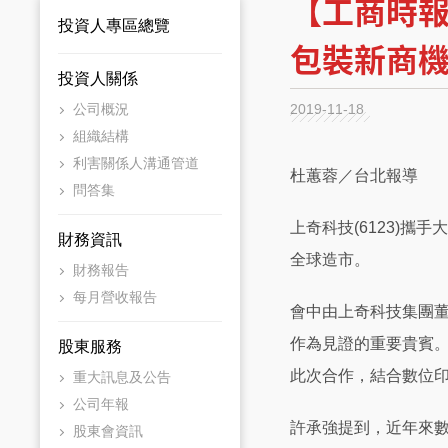
【工商時報
投資人專區總覽
包裝新商
投資人關係
公司概況
2019-11-18
組織結構
利害關係人溝通管道
杜蕙蓉／台北報導
問答集
上奇科技(6123)攜
財務資訊
全球造市。
財務報告
每月營收報告
會中由上奇科技集團
作為見證的重要貴賓
股東服務
此次合作，結合數位
重大訊息及公告
公司年報
許承強提到，近年來
股東會資訊