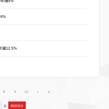
 年增4%
4%
減12.5%
8
9
10
頁