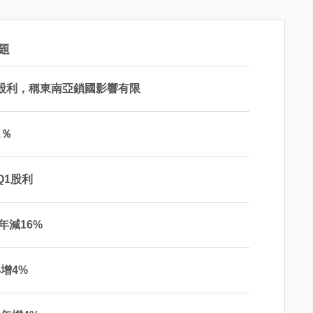
題
派股利，稱東南亞鎖國影響有限
2％
Q1股利
年減16%
增4%